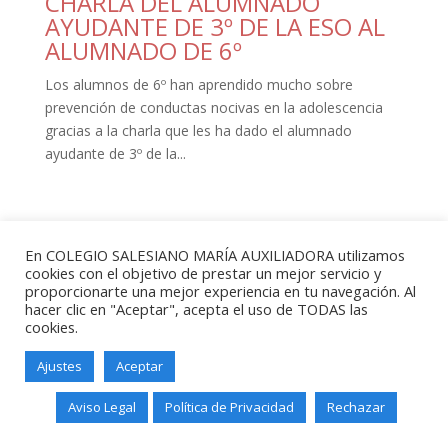
CHARLA DEL ALUMNADO
AYUDANTE DE 3º DE LA ESO AL
ALUMNADO DE 6º
Los alumnos de 6º han aprendido mucho sobre
prevención de conductas nocivas en la adolescencia
gracias a la charla que les ha dado el alumnado
ayudante de 3º de la...
En COLEGIO SALESIANO MARÍA AUXILIADORA utilizamos
cookies con el objetivo de prestar un mejor servicio y
proporcionarte una mejor experiencia en tu navegación. Al
hacer clic en "Aceptar", acepta el uso de TODAS las
Salesianos Santander - Paseo de
cookies.
Altamira, 73 - 39006 - Santander -
Teléfono: 942211338
Ajustes
Aceptar
Aviso Legal
Política de Privacidad
Rechazar