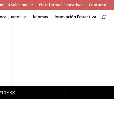
amilia Salesiana
Plataformas Educativas
Contacto
oral Juvenil
Idiomas
Innovación Educativa
2211338