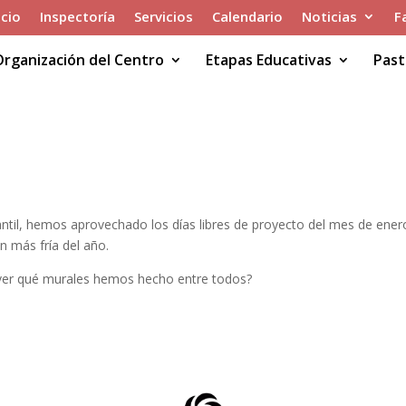
icio
Inspectoría
Servicios
Calendario
Noticias
F
Organización del Centro
Etapas Educativas
Past
ntil, hemos aprovechado los días libres de proyecto del mes de enero
ón más fría del año.
ver qué murales hemos hecho entre todos?
¡QUÉ FRÍO HACE!