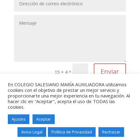
Enviar
=
15 + 4
En COLEGIO SALESIANO MARÍA AUXILIADORA utilizamos
cookies con el objetivo de prestar un mejor servicio y
proporcionarte una mejor experiencia en tu navegación. Al
hacer clic en "Aceptar", acepta el uso de TODAS las
cookies.
Ajustes
Aceptar
Salesianos Santander - Paseo de
Altamira, 73 - 39006 - Santander -
Aviso Legal
Política de Privacidad
Rechazar
Teléfono: 942211338