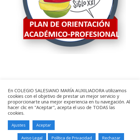
En COLEGIO SALESIANO MARÍA AUXILIADORA utilizamos
cookies con el objetivo de prestar un mejor servicio y
proporcionarte una mejor experiencia en tu navegación. Al
hacer clic en "Aceptar", acepta el uso de TODAS las
cookies.
Ajustes
Aceptar
Salesianos Santander - Paseo de
Altamira, 73 - 39006 - Santander -
Aviso Legal
Política de Privacidad
Rechazar