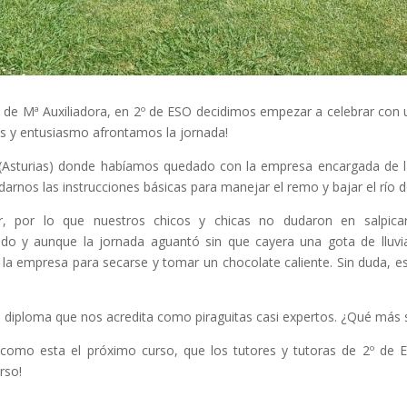
a de Mª Auxiliadora, en 2º de ESO decidimos empezar a celebrar con u
as y entusiasmo afrontamos la jornada!
s (Asturias) donde habíamos quedado con la empresa encargada de la a
arnos las instrucciones básicas para manejar el remo y bajar el río 
, por lo que nuestros chicos y chicas no dudaron en salpica
do y aunque la jornada aguantó sin que cayera una gota de lluvi
 la empresa para secarse y tomar un chocolate caliente. Sin duda, e
.
un diploma que nos acredita como piraguitas casi expertos. ¿Qué más
s como esta el próximo curso, que los tutores y tutoras de 2º de
rso!