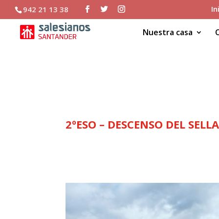
In
942 21 13 38
Nuestra casa
2ºESO – DESCENSO DEL
2ºESO – DESCENSO DEL SELL