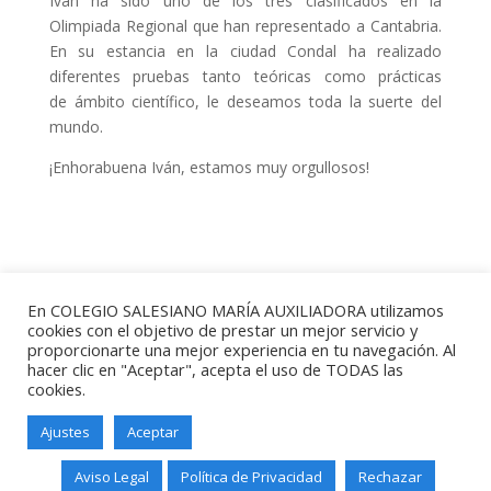
Iván ha sido uno de los tres clasificados en la
Olimpiada Regional que han representado a Cantabria.
En su estancia en la ciudad Condal ha realizado
diferentes pruebas tanto teóricas como prácticas
de ámbito científico, le deseamos toda la suerte del
mundo.
¡Enhorabuena Iván, estamos muy orgullosos!
En COLEGIO SALESIANO MARÍA AUXILIADORA utilizamos
cookies con el objetivo de prestar un mejor servicio y
proporcionarte una mejor experiencia en tu navegación. Al
hacer clic en "Aceptar", acepta el uso de TODAS las
cookies.
Ajustes
Aceptar
Salesianos Santander - Paseo de
Altamira, 73 - 39006 - Santander -
Aviso Legal
Política de Privacidad
Rechazar