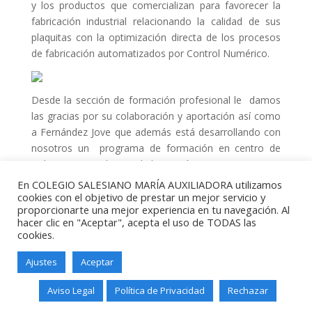
y los productos que comercializan para favorecer la
fabricación industrial relacionando la calidad de sus
plaquitas con la optimización directa de los procesos
de fabricación automatizados por Control Numérico.
Desde la sección de formación profesional le damos
las gracias por su colaboración y aportación así como
a Fernández Jove que además está desarrollando con
nosotros un programa de formación en centro de
trabajo con un alumno de la sección.
En COLEGIO SALESIANO MARÍA AUXILIADORA utilizamos
cookies con el objetivo de prestar un mejor servicio y
proporcionarte una mejor experiencia en tu navegación. Al
hacer clic en "Aceptar", acepta el uso de TODAS las
cookies.
Ajustes
Aceptar
Salesianos Santander - Paseo de
Altamira, 73 - 39006 - Santander -
Aviso Legal
Política de Privacidad
Rechazar
Teléfono: 942211338