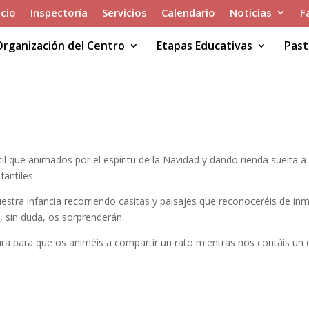
icio
Inspectoría
Servicios
Calendario
Noticias
F
Organización del Centro
Etapas Educativas
Past
l que animados por el espíritu de la Navidad y dando rienda suelta a 
fantiles.
 a vuestra infancia recorriendo casitas y paisajes que reconoceréis de 
, sin duda, os sorprenderán.
ra para que os animéis a compartir un rato mientras nos contáis un 