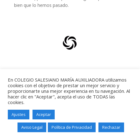
bien que lo hemos pasado.
Desayuno Navideño
En COLEGIO SALESIANO MARÍA AUXILIADORA utilizamos
cookies con el objetivo de prestar un mejor servicio y
proporcionarte una mejor experiencia en tu navegación. Al
hacer clic en "Aceptar", acepta el uso de TODAS las
cookies.
Salesianos Santander - Paseo de
Altamira, 73 - 39006 - Santander -
Ajustes
Aceptar
Teléfono: 942211338
Aviso Legal
Política de Privacidad
Rechazar