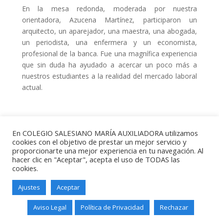
En la mesa redonda, moderada por nuestra
orientadora, Azucena Martínez, participaron un
arquitecto, un aparejador, una maestra, una abogada,
un periodista, una enfermera y un economista,
profesional de la banca. Fue una magnífica experiencia
que sin duda ha ayudado a acercar un poco más a
nuestros estudiantes a la realidad del mercado laboral
actual.
En COLEGIO SALESIANO MARÍA AUXILIADORA utilizamos
cookies con el objetivo de prestar un mejor servicio y
proporcionarte una mejor experiencia en tu navegación. Al
hacer clic en "Aceptar", acepta el uso de TODAS las
cookies.
Ajustes
Aceptar
Salesianos Santander - Paseo de
Altamira, 73 - 39006 - Santander -
Aviso Legal
Política de Privacidad
Rechazar
Teléfono: 942211338