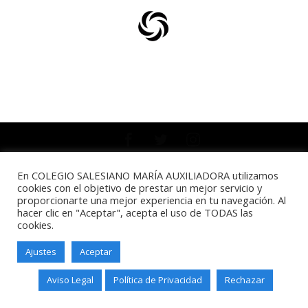
Salesianos Santander - Paseo de
Altamira, 73 - 39006 - Santander -
En COLEGIO SALESIANO MARÍA AUXILIADORA utilizamos
cookies con el objetivo de prestar un mejor servicio y
Teléfono: 942211338
proporcionarte una mejor experiencia en tu navegación. Al
hacer clic en "Aceptar", acepta el uso de TODAS las
cookies.
Ajustes
Aceptar
Aviso Legal
Política de Privacidad
Rechazar