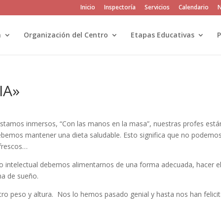
Inicio
Inspectoría
Servicios
Calendario
N
a
Organización del Centro
Etapas Educativas
P
IA»
estamos inmersos, “Con las manos en la masa”, nuestras profes está
emos mantener una dieta saludable. Esto significa que no podemo
efrescos…
o intelectual debemos alimentarnos de una forma adecuada, hacer e
ina de sueño.
ro peso y altura. Nos lo hemos pasado genial y hasta nos han felici