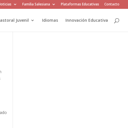
oticias
Familia Salesiana
Plataformas Educativas
Contacto
astoral Juvenil
Idiomas
Innovación Educativa
n
s
l
tado