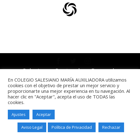
Salesianos Santander - Paseo de
Altamira, 73 - 39006 - Santander -
En COLEGIO SALESIANO MARÍA AUXILIADORA utilizamos
Teléfono: 942211338
cookies con el objetivo de prestar un mejor servicio y
proporcionarte una mejor experiencia en tu navegación. Al
hacer clic en "Aceptar", acepta el uso de TODAS las
cookies.
Ajustes
Aceptar
Aviso Legal
Política de Privacidad
Rechazar