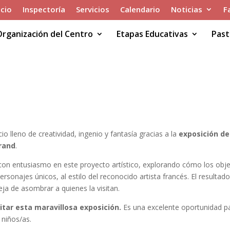
icio
Inspectoría
Servicios
Calendario
Noticias
F
Organización del Centro
Etapas Educativas
Past
ETOS DE GILBERT LEGRAND EN
NFANTIL!
 lleno de creatividad, ingenio y fantasía gracias a la
exposición de
grand
.
 con entusiasmo en este proyecto artístico, explorando cómo los obj
rsonajes únicos, al estilo del reconocido artista francés. El resultad
ja de asombrar a quienes la visitan.
itar esta maravillosa exposición.
Es una excelente oportunidad p
 niños/as.