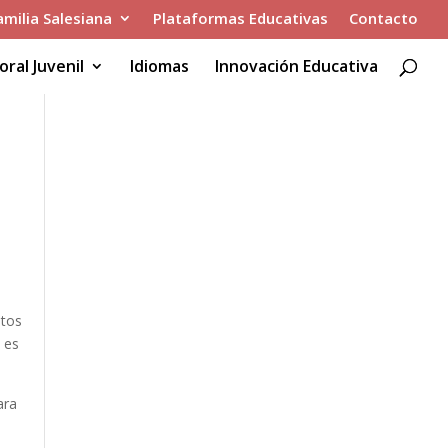
amilia Salesiana
Plataformas Educativas
Contacto
oral Juvenil
Idiomas
Innovación Educativa
etos
o es
ara