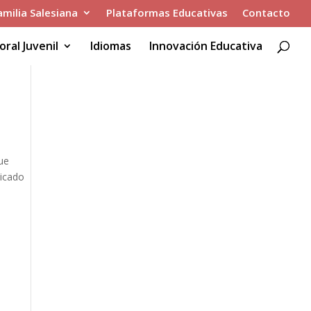
amilia Salesiana
Plataformas Educativas
Contacto
oral Juvenil
Idiomas
Innovación Educativa
que
licado