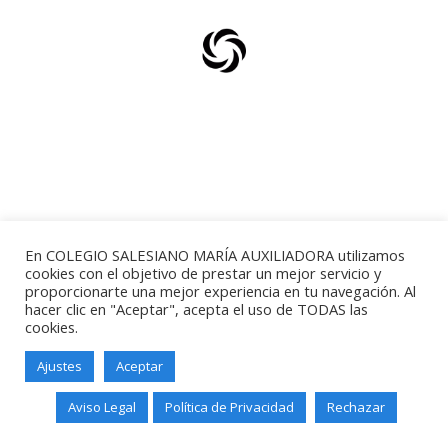
En COLEGIO SALESIANO MARÍA AUXILIADORA utilizamos
cookies con el objetivo de prestar un mejor servicio y
proporcionarte una mejor experiencia en tu navegación. Al
Salesianos Santander - Paseo de
hacer clic en "Aceptar", acepta el uso de TODAS las
Altamira, 73 - 39006 - Santander -
cookies.
Teléfono: 942211338
Ajustes
Aceptar
Aviso Legal
Política de Privacidad
Rechazar