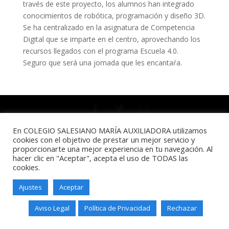
través de este proyecto, los alumnos han integrado
conocimientos de robótica, programación y diseño 3D.
Se ha centralizado en la asignatura de Competencia
Digital que se imparte en el centro, aprovechando los
recursos llegados con el programa Escuela 4.0.
Seguro que será una jornada que les encantaŕa.
Salesianos Santander - Paseo de
En COLEGIO SALESIANO MARÍA AUXILIADORA utilizamos
Altamira, 73 - 39006 - Santander -
cookies con el objetivo de prestar un mejor servicio y
Teléfono: 942211338
proporcionarte una mejor experiencia en tu navegación. Al
hacer clic en "Aceptar", acepta el uso de TODAS las
cookies.
Ajustes
Aceptar
Aviso Legal
Política de Privacidad
Rechazar