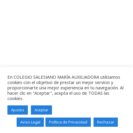
En COLEGIO SALESIANO MARÍA AUXILIADORA utilizamos
cookies con el objetivo de prestar un mejor servicio y
proporcionarte una mejor experiencia en tu navegación. Al
hacer clic en "Aceptar", acepta el uso de TODAS las
cookies.
Ajustes
Aceptar
Salesianos Santander - Paseo de
Altamira, 73 - 39006 - Santander -
Aviso Legal
Política de Privacidad
Rechazar
Teléfono: 942211338