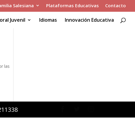
amilia Salesiana
Plataformas Educativas
Contacto
oral Juvenil
Idiomas
Innovación Educativa
r las
2211338