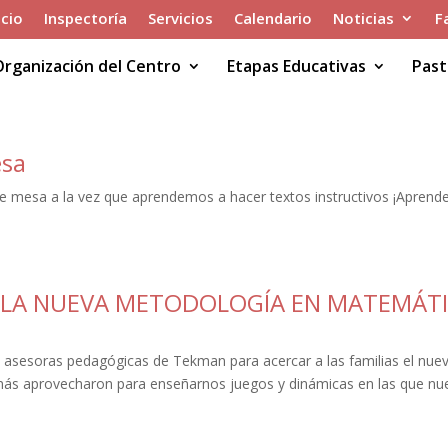
icio
Inspectoría
Servicios
Calendario
Noticias
F
Organización del Centro
Etapas Educativas
Past
esa
 mesa a la vez que aprendemos a hacer textos instructivos ¡Apren
 LA NUEVA METODOLOGÍA EN MATEMÁT
 asesoras pedagógicas de Tekman para acercar a las familias el nue
emás aprovecharon para enseñarnos juegos y dinámicas en las que nu