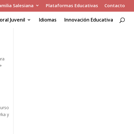
amilia Salesiana
Plataformas Educativas
Contacto
oral Juvenil
Idiomas
Innovación Educativa
ura
 +
curso
rka y