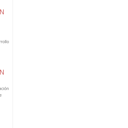
ÓN
rollo
ÓN
ación
e