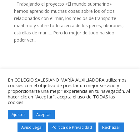
Trabajando el proyecto «El mundo submarino»
hemos aprendido muchas cosas sobre los oficios
relacionados con el mar, los medios de transporte
marítimo y sobre todo acerca de los peces, tiburones,
estrellas de mar….. Pero lo mejor de todo ha sido
poder ver...
En COLEGIO SALESIANO MARÍA AUXILIADORA utilizamos
cookies con el objetivo de prestar un mejor servicio y
proporcionarte una mejor experiencia en tu navegación. Al
Salesianos Santander - Paseo de
hacer clic en "Aceptar", acepta el uso de TODAS las
Altamira, 73 - 39006 - Santander -
cookies.
Teléfono: 942211338
Ajustes
Aceptar
Aviso Legal
Política de Privacidad
Rechazar