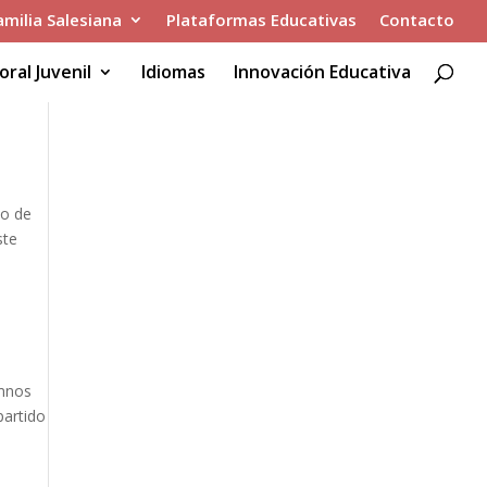
amilia Salesiana
Plataformas Educativas
Contacto
oral Juvenil
Idiomas
Innovación Educativa
mo de
ste
umnos
partido