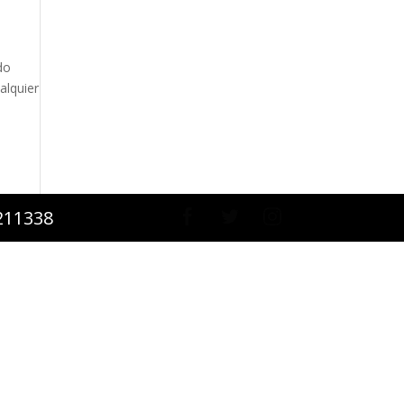
do
alquier
2211338