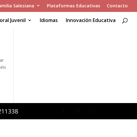
amilia Salesiana
Plataformas Educativas
Contacto
oral Juvenil
Idiomas
Innovación Educativa
ar
béis
2211338