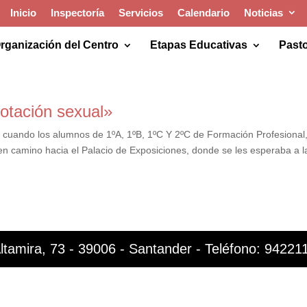
Inicio
Inspectoría
Servicios
Calendario
Noticias
rganización del Centro
Etapas Educativas
Pasto
lotación sexual»
e cuando los alumnos de 1ºA, 1ºB, 1ºC Y 2ºC de Formación Profesional
n camino hacia el Palacio de Exposiciones, donde se les esperaba a l
ltamira, 73 - 39006 - Santander - Teléfono: 94221