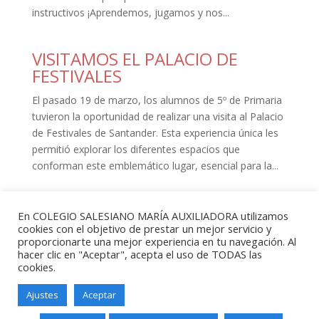
instructivos ¡Aprendemos, jugamos y nos...
VISITAMOS EL PALACIO DE
FESTIVALES
El pasado 19 de marzo, los alumnos de 5º de Primaria
tuvieron la oportunidad de realizar una visita al Palacio
de Festivales de Santander. Esta experiencia única les
permitió explorar los diferentes espacios que
conforman este emblemático lugar, esencial para la...
« Entradas más antiguas
En COLEGIO SALESIANO MARÍA AUXILIADORA utilizamos
cookies con el objetivo de prestar un mejor servicio y
proporcionarte una mejor experiencia en tu navegación. Al
hacer clic en "Aceptar", acepta el uso de TODAS las
cookies.
Ajustes
Aceptar
Salesianos Santander - Paseo de
Altamira, 73 - 39006 - Santander -